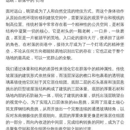
远眺：群落中的
“灯塔”
面对远山，眺望成为了人和自然交流的绝佳方式。而这个身体动作
从原始自然环境转移到建筑空间中，需要深远的观景平台和视线的
制高位置。传统村落中常常存在着一个精神性的公共空间，是村落
结构中凝聚一切的核心。它是村头的一颗老树，一口井，一块磨
盘，甚至是一片被踏平的荒地。入口处的接待大厅，便承担了这样
的角色。在村落的街巷中，接待大厅成为了一个灯塔式的精神堡
垒，不论从任何方向都能轻易地识别出它的存在；它也正处于整个
场地的最高处，可以一览群山的全貌。
我们通过体量和结构的差异性来强化它在群落中的精神属性。传统
坡屋顶的建筑形式依然保留，而顶层深远的檐口和包裹着的透明玻
璃幕墙使他它区别于其它居住组团。底部二层的石头基座和顶层悬
挑出的巨型坡屋顶结构构成了建筑的三层体量。底部的厚重石材和
场地内部的石阶融为一体，弱化了建筑的体量，烘托出顶层眺望台
的视觉中心。为了实现入口层体块的
4m悬挑，采用了混凝土核心
筒支撑钢结构悬挑，从而开放出一个完整连续的通透玻璃转角，以
应对东南侧极佳的景观朝向。底层的厚重体量更像是村落居住组团
的一部分，而向内收进的中间层，完成结构转换的同时，成为了公
共聚集空间和居住组团分散街巷空间之间的过渡。