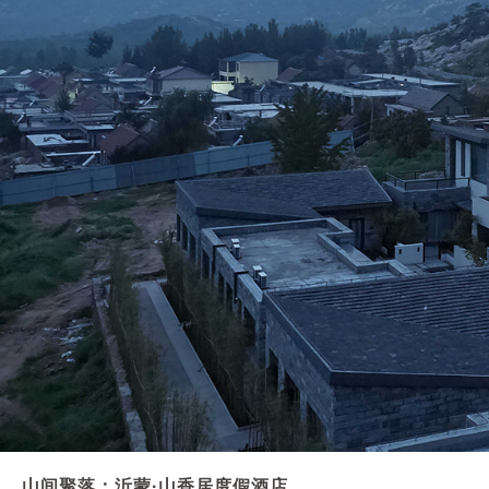
山间聚落：沂蒙·山香居度假酒店