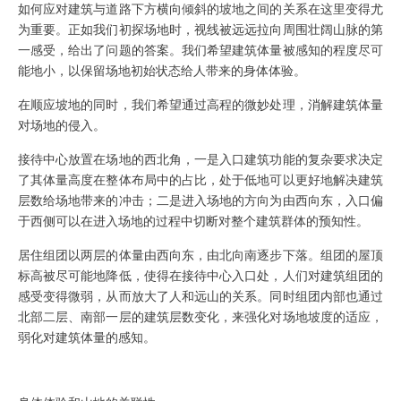
如何应对建筑与道路下方横向倾斜的坡地之间的关系在这里变得尤
为重要。正如我们初探场地时，视线被远远拉向周围壮阔山脉的第
一感受，给出了问题的答案。我们希望建筑体量被感知的程度尽可
能地小，以保留场地初始状态给人带来的身体体验。
在顺应坡地的同时，我们希望通过高程的微妙处理，消解建筑体量
对场地的侵入。
接待中心放置在场地的西北角，一是入口建筑功能的复杂要求决定
了其体量高度在整体布局中的占比，处于低地可以更好地解决建筑
层数给场地带来的冲击；二是进入场地的方向为由西向东，入口偏
于西侧可以在进入场地的过程中切断对整个建筑群体的预知性。
居住组团以两层的体量由西向东，由北向南逐步下落。组团的屋顶
标高被尽可能地降低，使得在接待中心入口处，人们对建筑组团的
感受变得微弱，从而放大了人和远山的关系。同时组团内部也通过
北部二层、南部一层的建筑层数变化，来强化对场地坡度的适应，
弱化对建筑体量的感知。