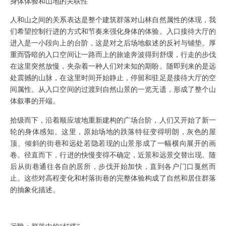
身体体验和山地的关联性
人和山之间的关系表达是整个建筑群落对山林自然属性的体现，我
们希望控制行进的方式和节奏来强化身体的体验。入口接待大厅的
进入是一小段向上的台阶，这是对之后场地叙述的反衬与铺垫。厚
重而昏暗的入口空间让一路而上的旅途奔波得到舒缓，行走的步伐
在这里突然放慢，夹杂着一种人们对未知的期盼。随即
到来的是远
处震撼的山脉，在这里时间开始静止，停留和驻足是接待大厅的空
间属性。从入口空间的过渡到自然山景的一览无遗，形成了整个山
体叙事的开端。
拾级而下，沿着顺应坡地重新建构的广场台阶，人们又开始了新一
轮的身体感知。这里，原始场地的跌落特征变得明朗，灰色的屋
顶、倾斜的街巷和远处若隐若现的山景形成了一幅横向展开的画
卷。径直而下，行进的快慢变得不确定，近景和远景交替出现。随
后从街巷通往各自的居所，步伐开始加快，直到各户门口戛然而
止。这些对高程变化和村落街巷的完整体验构成了自然和居住群落
的抽象化描述。