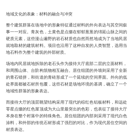
地域文化的表象：材料的融合与冲突
整个建筑群落在场地中的形象特征通过材料的外向表达与其空间叙
事一一对应。青灰色，土黄色是点缀在郁郁葱葱的绵延山脉之间的
硬质元素，这些漫山遍野的岩石材质也自然而然地成为了当地民居
就地取材的建筑材料。项目也沿用了这种自发的人类智慧，选用当
地石料作为整个建筑的外部材质。
场地内民居就地拆除的老石头作为接待大厅底部二层的立面材料，
和周围山体、台阶构筑物相互融合。居住组团的外墙则采用了全新
的青石错拼，和街道的青砖形成了一个延续的空间界面。外向的低
处界面都被石材所包覆，这些石材是场地环境的基调，确立了一个
地域性群落的形象表达。
而接待大厅的顶层眺望结构采用了现代的棕红色铝板材料，和远处
零星点缀的红色屋顶成为大山里最突出的色彩，也表征了接待大厅
本身在整个村落中的特殊角色。居住组团的内部则采用了现代白色
涂料，和外部的传统石材形成了强烈的对比，作为现代居住空间的
材质表达。