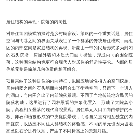
居住结构的再现：院落的内向性
对居住组团模式的探讨是乡村民宿设计策略的一个重要话题，居住
空间与街巷之间的界面关系表征了一个群落的传统居住模式，而组
团的内部空间是家庭结构的再现。沂蒙山一带的民居形式多为封闭
的石头院墙，房屋外墙和木质大门面向街道，形成内向的围合院
落，这种围合结构也更符合现代人对居住的舒适性要求。内部的居
住单元则是简单几何体量的相互组合。
项目采纳了这种居住的内向特征，以回应地域性植入的空间议题。
居住组团之间的石头墙面向外围合出了街巷空间，只留下一个进入
的洞口，向内围合出了内部院落景观。不同于当地传统地方民居的
院落构成，这里进行了园林景观的抽象化置入，形成了大院套小
院，高程相互叠落的现代庭院景观。居住单元入口面向由错拼的石
板、卵石和植被形成的中央庭院景观，而各自又拥有相互独立的内
部庭院，以适应不同住人群结构的体验感。不同的单元也因为坡地
高差以石阶进行联系，产生了不同标高上的景观对话。