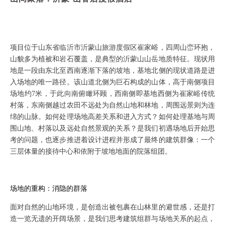
项目位于山东省临沂市沂蒙山旅游度假区崔家峪，四周山峦环抱，
山貌多为植被和岩石覆盖，是典型的沂蒙山山岳地质特征。现状用
地是一段由东北至西南逐渐下落的坡地，基地北侧的现状道路是进
入场地的唯一路径。该山道北侧为巨石构成的山体，高于南侧项目
场地约
7米，于此向南俯瞰环顾，西南侧即基地西侧为崔家峪传统
村落，东南侧越过农田不远处为自然山地和林地，周围远景则为连
绵的山脉。如何处理场地高差关系和进入方式？如何处理基地与周
围山地、村落以及远处自然景观的关系？是我们初遇场地后开始思
考的问题，也逐步推进着设计进程并形成了最终的建筑群像：一个
三层体量的接待中心和依附于坡地地面的院落组团。
场地的重构：消隐的群落
面对自然的山地环境，是创造出被包裹在山林里的避世感，还是打
造一览无遗的开阔场景，是我们思考建筑组群与场地关系的起点，